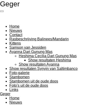
Geger
Ga
direct
naar
de
hoofdinhoud
Home
Nieuws
Contact
Rasbeschrijving Balinees/Mandarin
Kittens
Samson van Jessiden
Ayanna Dari Gunung Mas
Heshima Cecilia Dari Gunung Mas
Show resultaten Heshima
Show resultaten Ayanna
Show resultaten Synyin van Saltimbanco
Foto-galerie
Stambomen
Stambomen uit de oude doos
Foto's uit de oude doos
Links
Geger
Home
Nieuws