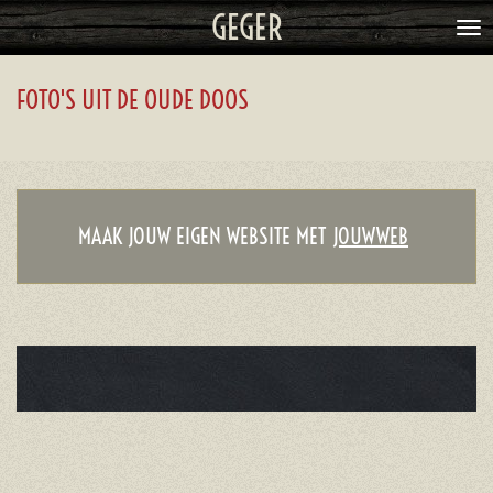
GEGER
Ga
direct
naar
FOTO'S UIT DE OUDE DOOS
de
hoofdinhoud
MAAK JOUW EIGEN WEBSITE MET
JOUWWEB