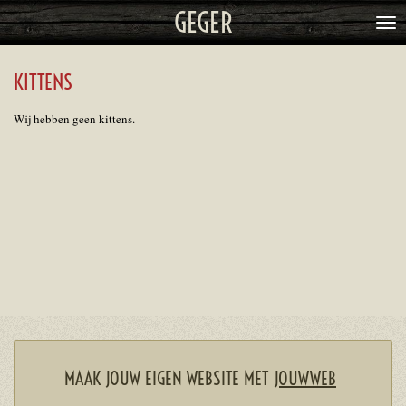
GEGER
Ga
direct
naar
KITTENS
de
hoofdinhoud
Wij hebben geen kittens.
MAAK JOUW EIGEN WEBSITE MET
JOUWWEB